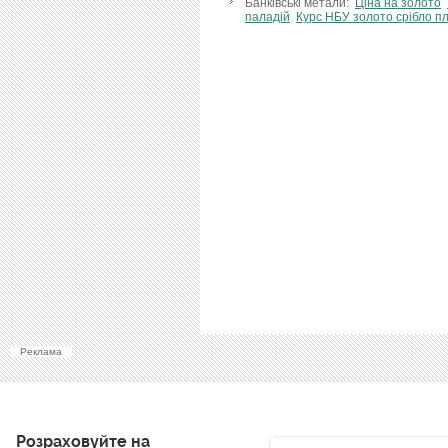
Банківські метали:
Ціна на золото
паладій
Курс НБУ золото срібло п
Реклама
Розраховуйте на