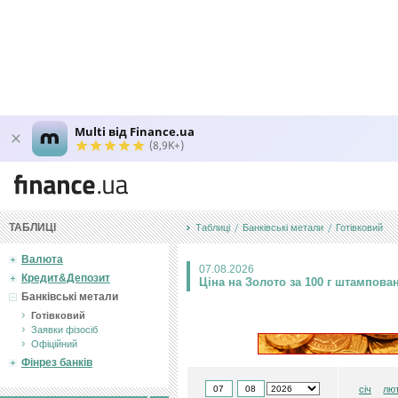
Multi від Finance.ua
(8,9K+)
ТАБЛИЦІ
Таблиці
Банківські метали
Готiвковий
Валюта
07.08.2026
Кредит&Депозит
Ціна на Золото за 100 г штампован
Банківські метали
Готiвковий
Заявки фізосіб
Офiцiйний
Фінрез банків
січ
лю