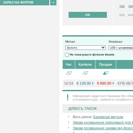
ЗАРАЗ НА ФОРУМІ
тра
че
вер
жо
Метал
Номінал
Не показувати філіали банків
Час
Купівля
Продаж
16:54
6 130.00
6 890.00
ЄПБ КВ
Інформація надається банками без обов
уточнювати курс, наявність потрібного 
ДИВИСЬ ТАКОЖ
Весь ринок:
Банківські метали
Умови розміщення інформації для 
Умови розміщення заявки від фізо