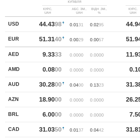
КУПІВЛЯ
КУРС,
АБС. ЗМ.,
ВІДН .ЗМ.,
КУРС,
UAH
UAH
%
UAH
44.43
98
44.9
USD
0.01
31
0.02
95
51.31
40
51.9
EUR
0.00
29
0.00
57
9.33
33
11.9
AED
0.00
00
0.00
00
0.08
00
0.1
AMD
0.00
00
0.00
00
30.28
00
31.3
AUD
0.04
00
0.13
23
18.90
00
26.2
AZN
0.00
00
0.00
00
6.00
00
7.5
BRL
0.00
00
0.00
00
31.03
50
31.8
CAD
0.01
37
0.04
42