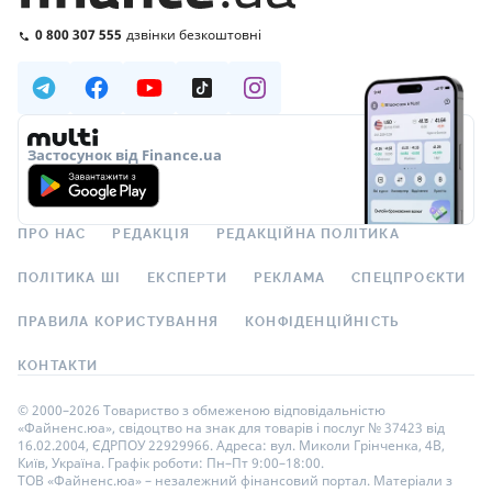
0 800 307 555
дзвінки безкоштовні
Застосунок від Finance.ua
ПРО НАС
РЕДАКЦІЯ
РЕДАКЦІЙНА ПОЛІТИКА
ПОЛІТИКА ШІ
ЕКСПЕРТИ
РЕКЛАМА
СПЕЦПРОЄКТИ
ПРАВИЛА КОРИСТУВАННЯ
КОНФІДЕНЦІЙНІСТЬ
КОНТАКТИ
© 2000–2026 Товариство з обмеженою відповідальністю
«Файненс.юа», свідоцтво на знак для товарів і послуг № 37423 від
16.02.2004, ЄДРПОУ 22929966. Адреса: вул. Миколи Грінченка, 4В,
Київ, Україна. Графік роботи: Пн–Пт 9:00–18:00.
ТОВ «Файненс.юа» – незалежний фінансовий портал. Матеріали з