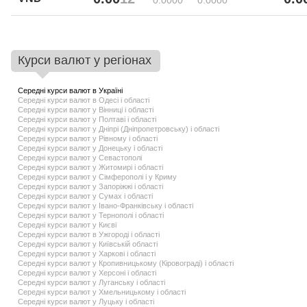
0.00
00
0.00
00
Курси валют у регіонах
Середні курси валют в Україні
Середні курси валют в Одесі і області
Середні курси валют у Вінниці і області
Середні курси валют у Полтаві і області
Середні курси валют у Дніпрі (Дніпропетровську) і області
Середні курси валют у Рівному і області
Середні курси валют у Донецьку і області
Середні курси валют у Севастополі
Середні курси валют у Житомирі і області
Середні курси валют у Сімферополі і у Криму
Середні курси валют у Запоріжжі і області
Середні курси валют у Сумах і області
Середні курси валют у Івано-Франківську і області
Середні курси валют у Тернополі і області
Середні курси валют у Києві
Середні курси валют в Ужгороді і області
Середні курси валют у Київській області
Середні курси валют у Харкові і області
Середні курси валют у Кропивницькому (Кіровограді) і області
Середні курси валют у Херсоні і області
Середні курси валют у Луганську і області
Середні курси валют у Хмельницькому і області
Середні курси валют у Луцьку і області