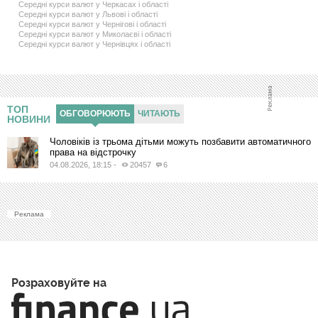
Середні курси валют у Черкасах і області
Середні курси валют у Львові і області
Середні курси валют у Чернігові і області
Середні курси валют у Миколаєві і області
Середні курси валют у Чернiвцях і області
ТОП
ОБГОВОРЮЮТЬ
ЧИТАЮТЬ
НОВИНИ
Чоловіків із трьома дітьми можуть позбавити автоматичного
права на відстрочку
04.08.2026, 18:15
-
20457
6
Реклама
Розраховуйте на