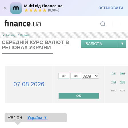
Multi від Finance.ua
ВСТАНОВИТИ
(8,9K+)
Таблиці
Валюта
СЕРЕДНІЙ КУРС ВАЛЮТ В
ВАЛЮТА
РЕГІОНАХ УКРАЇНИ
січ
лют
тра
чер
07.08.2026
вер
жов
Регіон
Україна
▼