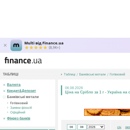
Multi від Finance.ua
(8,9K+)
ТАБЛИЦІ
Таблиці
Банківські метали
Готiвковий
Валюта
06.08.2026
Кредит&Депозит
Ціна на Срiбло за 1 г - Україна на 
Банківські метали
Готiвковий
Заявки фізосіб
Офiцiйний
Фінрез банків
січ
лю