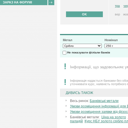
ЗАРАЗ НА ФОРУМІ
тра
че
вер
жо
Метал
Номінал
Не показувати філіали банків
Iнформацiї, що задовольняє у
Інформація надається банками без обов
уточнювати курс, наявність потрібного 
ДИВИСЬ ТАКОЖ
Весь ринок:
Банківські метали
Умови розміщення інформації для 
Умови розміщення заявки від фізо
Банківські метали:
Ціна на золото
паладій
Курс НБУ золото срібло п