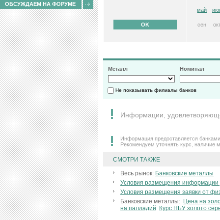
ОБСУЖДАЕМ НА ФОРУМЕ
май
ию
сен
ок
Металл
Номинал
Не показывать филиалы банков
Информации, удовлетворяющей
Информация предоставляется банками 
Рекомендуем уточнять курс, наличие м
СМОТРИ ТАКЖЕ
Весь рынок:
Банковские металлы
Условия размещения информации 
Условия размещения заявки от фи
Банковские металлы:
Цена на зол
на палладий
Курс НБУ золото сер