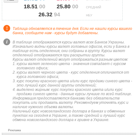
18.51
00
25.80
00
СРЕДНИЙ
26.32
94
НБУ
!
Таблица обновляется в течение дня. Если не нашли курсы вашего
банка, сообщите нам - курсы будут добавлены.
i
В таблице отображаются курсы валют всех Банков Украины.
Изначально видны курсы валют головных офисов, если у Банка в
таблице есть отделения, они собраны в группу. Курсы валют
отделений отображаются при раскрытии группы.
Курсы валют отделений могут отображаться разным цветом:
курсы валют зеленого цвета - значения совпадает с курсом
головного офиса;
курсы валют черного цвета - курс отделения отличается от
курса головного офиса;
курс покупки красного цвета и/или курс продажи синего цвета -
это лучший курс данной группы отделений;
выделено жирным: курс покупки красного цвета и/или курс
продажи синего цвета - данные курсы лучшие по всей таблице.
Информация предоставляется банками без обязательств
покупать или продавать валюту. Рекомендуем уточнять курс и
наличие нужного объема валюты.
Наличный курс новозеландского доллара в банках и обменных
пунктах на сегодня в Украине, а также средний и лучший курс
обмена новозеландского доллара к гривне в Украине.
Реклама