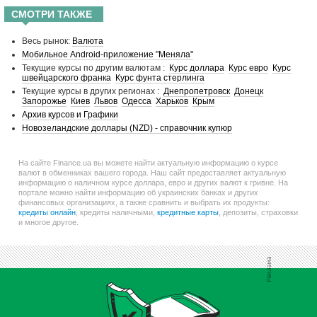
СМОТРИ ТАКЖЕ
Весь рынок:
Валюта
Мобильное Android-приложение "Меняла"
Текущие курсы по другим валютам :
Курс доллара
Курс евро
Курс
швейцарского франка
Курс фунта стерлинга
Текущие курсы в других регионах :
Днепропетровск
Донецк
Запорожье
Киев
Львов
Одесса
Харьков
Крым
Архив курсов и Графики
Новозеландские доллары (NZD) - справочник купюр
На сайте Finance.ua вы можете найти актуальную информацию о курсе
валют в обменниках вашего города. Наш сайт предоставляет актуальную
информацию о наличном курсе доллара, евро и других валют к гривне. На
портале можно найти информацию об украинских банках и других
финансовых организациях, а также сравнить и выбрать их продукты:
кредиты онлайн
, кредиты наличными,
кредитные карты
, депозиты, страховки
и многое другое.