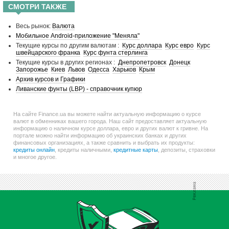
СМОТРИ ТАКЖЕ
Весь рынок:
Валюта
Мобильное Android-приложение "Меняла"
Текущие курсы по другим валютам :
Курс доллара
Курс евро
Курс
швейцарского франка
Курс фунта стерлинга
Текущие курсы в других регионах :
Днепропетровск
Донецк
Запорожье
Киев
Львов
Одесса
Харьков
Крым
Архив курсов и Графики
Ливанские фунты (LBP) - справочник купюр
На сайте Finance.ua вы можете найти актуальную информацию о курсе
валют в обменниках вашего города. Наш сайт предоставляет актуальную
информацию о наличном курсе доллара, евро и других валют к гривне. На
портале можно найти информацию об украинских банках и других
финансовых организациях, а также сравнить и выбрать их продукты:
кредиты онлайн
, кредиты наличными,
кредитные карты
, депозиты, страховки
и многое другое.