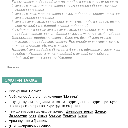
Курсы валют отделений могут отображаться разным цветом:
курсы валют зеленого цвета - значения совпадает с курсом
головного офиса;
курсы валют черного цвета - курс отделения отличается от
курса головного офиса;
курс покупки красного цвета и/или курс продажи синего цвета -
это лучший курс данной группы отделений;
выделено жирным: курс покупки красного цвета и/или курс
продажи синего цвета - данные курсы лучшие по всей таблице.
Информация предоставляется банками без обязательств
покупать или продавать валюту. Рекомендуем уточнять курс и
наличие нужного объема валюты.
Наличный курс индийской рупии в банках и обменных пунктах на
сегодня в Украине, а также средний и лучший курс обмена
индийской рупии к гривне в Украине.
Реклама
СМОТРИ ТАКЖЕ
Весь рынок:
Валюта
Мобильное Android-приложение "Меняла"
Текущие курсы по другим валютам :
Курс доллара
Курс евро
Курс
швейцарского франка
Курс фунта стерлинга
Текущие курсы в других регионах :
Днепропетровск
Донецк
Запорожье
Киев
Львов
Одесса
Харьков
Крым
Архив курсов и Графики
(USD) - справочник купюр