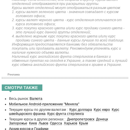
отделений отображаются при раскрытии группы.
Курсы валют отделений могут отображаться разным цветом:
курсы валют зеленого цвета - значения совпадает с курсом
головного офиса;
курсы валют черного цвета - курс отделения отличается от
курса головного офиса;
курс покупки красного цвета и/или курс продажи синего цвета -
это лучший курс данной группы отделений;
выделено жирным: курс покупки красного цвета и/или курс
продажи синего цвета - данные курсы лучшие по всей таблице.
Информация предоставляется банками без обязательств
покупать или продавать валюту. Рекомендуем уточнять курс и
наличие нужного объема валюты.
Наличный курс английского фунта стерлингов в банках и
обменных пунктах на сегодня в Украине, а также средний и лучший
курс обмена английского фунта стерлингов к гривне в Украине.
Реклама
СМОТРИ ТАКЖЕ
Весь рынок:
Валюта
Мобильное Android-приложение "Меняла"
Текущие курсы по другим валютам :
Курс доллара
Курс евро
Курс
швейцарского франка
Курс фунта стерлинга
Текущие курсы в других регионах :
Днепропетровск
Донецк
Запорожье
Киев
Львов
Одесса
Харьков
Крым
Архив курсов и Графики