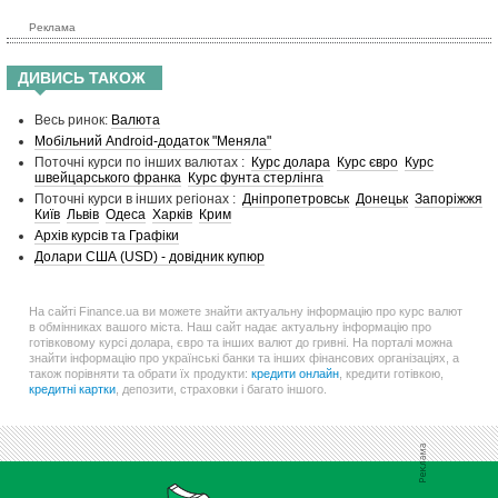
Реклама
ДИВИСЬ ТАКОЖ
Весь ринок:
Валюта
Мобільний Android-додаток "Меняла"
Поточні курси по інших валютах :
Курс долара
Курс євро
Курс
швейцарського франка
Курс фунта стерлінга
Поточні курси в інших регіонах :
Дніпропетровськ
Донецьк
Запоріжжя
Київ
Львів
Одеса
Харків
Крим
Архів курсів та Графіки
Долари США (USD) - довідник купюр
На сайті Finance.ua ви можете знайти актуальну інформацію про курс валют
в обмінниках вашого міста. Наш сайт надає актуальну інформацію про
готівковому курсі долара, євро та інших валют до гривні. На порталі можна
знайти інформацію про українські банки та інших фінансових організаціях, а
також порівняти та обрати їх продукти:
кредити онлайн
, кредити готівкою,
кредитні картки
, депозити, страховки і багато іншого.