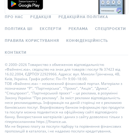
ПРО НАС
РЕДАКЦІЯ
РЕДАКЦІЙНА ПОЛІТИКА
ПОЛІТИКА ШІ
ЕКСПЕРТИ
РЕКЛАМА
СПЕЦПРОЄКТИ
ПРАВИЛА КОРИСТУВАННЯ
КОНФІДЕНЦІЙНІСТЬ
КОНТАКТИ
© 2000–2026 Товариство з обмеженою відповідальністю
«Файненс.юа», свідоцтво на знак для товарів і послуг № 37423 від
16.02.2004, ЄДРПОУ 22929966. Адреса: вул. Миколи Грінченка, 4В,
Київ, Україна. Графік роботи: Пн–Пт 9:00–18:00.
ТОВ «Файненс.юа» – незалежний фінансовий портал. Матеріали з
позначками “Р”, “Партнерська”, “Промо”, “Акція”, “Думка”,
“Спецпроєкт”, “Партнерський проєкт” – це реклама, в розумінні
Закону України “Про рекламу”. За зміст реклами відповідальність
несе рекламодавець. Інформація на даній сторінці не є рекламою
банківських послуг. Верифіковану банком інформацію про продукти
та послуги можна подивитися на офіційному сайті відповідного
банку. Використання матеріалів і даних з сайту дозволено тільки з
гіперпосиланням https://finance.ua.
Ми не беремо плату за послуги підбору та порівняння фінансових
пропозицій в каталогах, і не надаємо послуги кредитування,