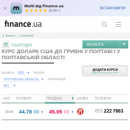
Multi від Finance.ua
ВСТАНОВИТИ
(8,9K+)
Валюта
Готівковий
ВАЛЮТА
СЬОГОДНІ
КУРС ДОЛАРА США ДО ГРИВНІ У ПОЛТАВІ І У
ПОЛТАВСЬКІЙ ОБЛАСТІ
ДОДАТИ КУРСИ
USD
ВАЛЮТА
РЕГІОН
ПІДКЛЮЧИТИСЯ В ПОРТ
ПОЛТАВСЬКА ОБЛАСТЬ
ОРГАНІЗАЦІЇ
ВСІ
ЧАС
КУПІВЛЯ
ПРОДАЖ
НАЗВА
ТЕЛЕФОН
053
222 7863
44.78
00
45.05
00
20:44