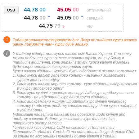
44.78
00
45.05
00
USD
ОПТИМАЛЬНИЙ
44.78
00
45.05
00
СЕРЕДНІЙ
44.75
79
НБУ
!
Таблиця оновлюється протягом дня. Якщо не знайшли курси вашого
банку, повідомте нам - курси буде додано.
i
У таблиці відображені курси валют всіх Банків України. Спочатку
можна побачити курси валют головних офісів, якщо у Банку в
таблиці є відділення, вони зібрані в групу. Курси валют відділень
буде запропоновано після розкриття групи.
Курси валют відділень можуть бути відображені різними кольорами:
Якщо курси валют зеленого кольору - значення збігається з
курсом головного офісу;
Якщо курси валют чорного кольору - курс відділення відрізняється
від курсу головного офісу;
Якщо курс купівлі червоного кольору і / або курс продажу синього
кольору - це найкращий курс даної групи відділень;
Якщо виокремлено жирним шрифтом: курс купівлі червоного
кольору і / або курс продажу синього кольору - дані курси найкращі
в усій таблиці.
Інформація надається банками без обов'язків щодо купівлі або
продажу валюти. Радимо уточнювати курс та наявність
потрібного обсягу валюти.
Готівковий курс долара США на сьогодні у Полтаві та у
Полтавській області. Середній та оптимальний курс доларів США
до гривні по всіх банках і пунктах обміну валют в Україні.