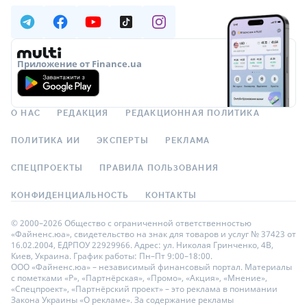
Приложение от Finance.ua
О НАС
РЕДАКЦИЯ
РЕДАКЦИОННАЯ ПОЛИТИКА
ПОЛИТИКА ИИ
ЭКСПЕРТЫ
РЕКЛАМА
СПЕЦПРОЕКТЫ
ПРАВИЛА ПОЛЬЗОВАНИЯ
КОНФИДЕНЦИАЛЬНОСТЬ
КОНТАКТЫ
© 2000–2026 Общество с ограниченной ответственностью
«Файненс.юа», свидетельство на знак для товаров и услуг № 37423 от
16.02.2004, ЕДРПОУ 22929966. Адрес: ул. Николая Гринченко, 4В,
Киев, Украина. График работы: Пн–Пт 9:00–18:00.
ООО «Файненс.юа» – независимый финансовый портал. Материалы
с пометками «Р», «Партнёрская», «Промо», «Акция», «Мнение»,
«Спецпроект», «Партнёрский проект» – это реклама в понимании
Закона Украины «О рекламе». За содержание рекламы