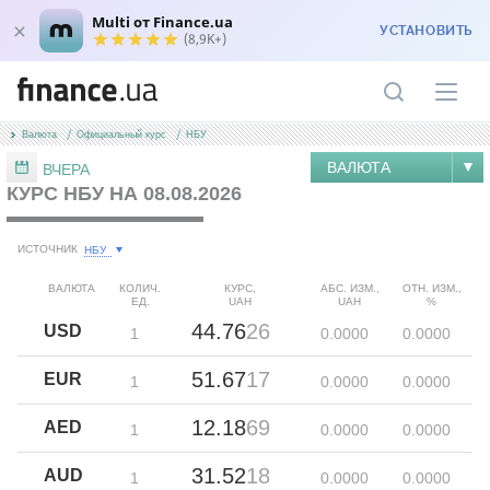
Multi от Finance.ua
УСТАНОВИТЬ
(8,9K+)
Валюта
Официальный курс
НБУ
ВАЛЮТА
ВЧЕРА
КУРС НБУ НА 08.08.2026
НБУ
ИСТОЧНИК
ВАЛЮТА
КОЛИЧ.
КУРС,
АБС. ИЗМ.,
ОТН. ИЗМ.,
ЕД.
UAH
UAH
%
44.76
26
USD
1
0.00
00
0.00
00
51.67
17
EUR
1
0.00
00
0.00
00
12.18
69
AED
1
0.00
00
0.00
00
31.52
18
AUD
1
0.00
00
0.00
00