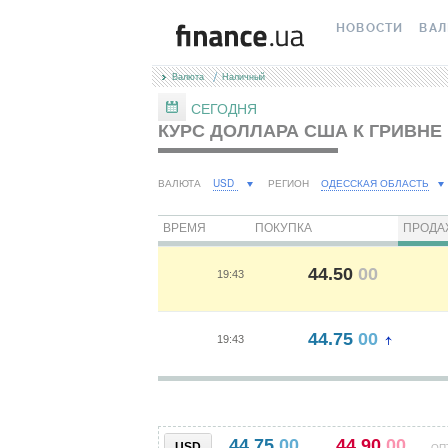
НОВОСТИ
ВА
Валюта
Наличный
ВСЕ НОВОСТИ
КУРС
СЕГОДНЯ
КУРС ДОЛЛАРА США К ГРИВНЕ
ВАЛЮТА
КРИ
ЛИЧНЫЕ ФИНАН
МІН
USD
ОДЕССКАЯ ОБЛАСТЬ
ВАЛЮТА
РЕГИОН
АВТОРСКИЕ КОЛ
МЕЖ
ВРЕМЯ
ПОКУПКА
ПРОДА
НОВОСТИ КОМП
НАЛ
44.50
00
19:43
СПЕЦПРОЕКТЫ
КАР
44.75
00
ПОЛЕЗНО ЗНАТЬ
КУРС
19:43
ТЕСТЫ
КУРС
РЕДАКЦИЯ
FORE
44.75
00
44.90
00
USD
ОП