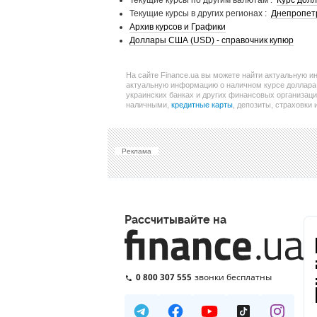
Текущие курсы по другим валютам :
Курс дол
Текущие курсы в других регионах :
Днепропет
Архив курсов и Графики
Доллары США (USD) - справочник купюр
На сайте Finance.ua вы можете найти актуальную и
актуальную информацию о наличном курсе доллара, 
украинских банках и других финансовых организаци
наличными,
кредитные карты
, депозиты, страховки 
Реклама
Рассчитывайте на
0 800 307 555
звонки бесплатны