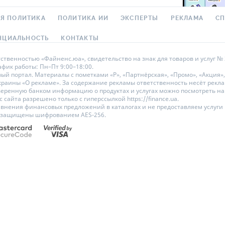
Я ПОЛИТИКА
ПОЛИТИКА ИИ
ЭКСПЕРТЫ
РЕКЛАМА
С
НЦИАЛЬНОСТЬ
КОНТАКТЫ
твенностью «Файненс.юа», свидетельство на знак для товаров и услуг № 3
рафик работы: Пн–Пт 9:00–18:00.
 портал. Материалы с пометками «Р», «Партнёрская», «Промо», «Акция»,
Украины «О рекламе». За содержание рекламы ответственность несёт рек
оверенную банком информацию о продуктах и услугах можно посмотреть 
сайта разрешено только с гиперссылкой https://finance.ua.
равнения финансовых предложений в каталогах и не предоставляем услуг
е защищены шифрованием AES-256.