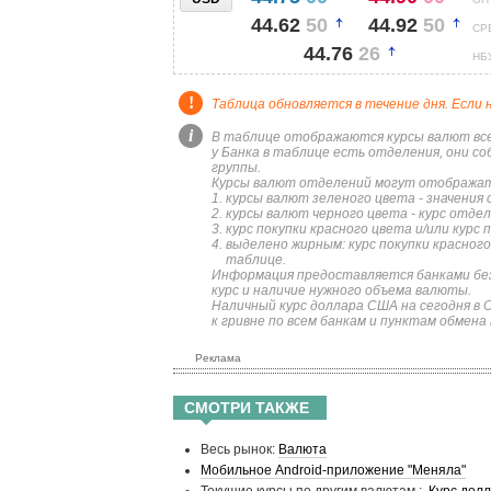
КУРС
44.62
50
44.92
50
СР
44.76
26
НБ
!
Таблица обновляется в течение дня. Если 
i
В таблице отображаются курсы валют всех
у Банка в таблице есть отделения, они с
группы.
Курсы валют отделений могут отображат
курсы валют зеленого цвета - значения 
курсы валют черного цвета - курс отде
курс покупки красного цвета и/или курс
выделено жирным: курс покупки красного
таблице.
Информация предоставляется банками без
курс и наличие нужного объема валюты.
Наличный курс доллара США на сегодня в 
к гривне по всем банкам и пунктам обмена
Реклама
СМОТРИ ТАКЖЕ
Весь рынок:
Валюта
Мобильное Android-приложение "Меняла"