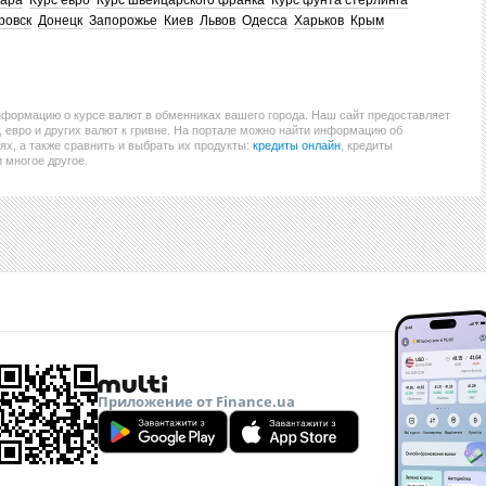
лара
Курс евро
Курс швейцарского франка
Курс фунта стерлинга
ровск
Донецк
Запорожье
Киев
Львов
Одесса
Харьков
Крым
нформацию о курсе валют в обменниках вашего города. Наш сайт предоставляет
евро и других валют к гривне. На портале можно найти информацию об
ях, а также сравнить и выбрать их продукты:
кредиты онлайн
, кредиты
и многое другое.
Приложение от Finance.ua