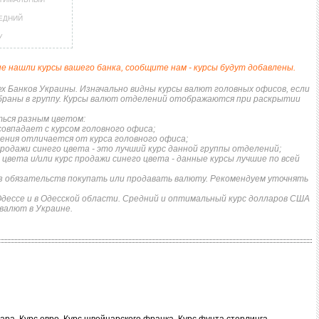
Ы МЕТАЛЛОВ
КРЕДИТАМ
РЕЙТИНГ ДЕБЕТОВЫХ КАРТ
НЕСЧАСТНЫХ СЛУЧАЕВ
ЕДНИЙ
ЕЖЕМЕСЯЧНЫЙ ОБЗОР
ПУТЕВОДИТЕЛИ ПО
У
КЕШБЭКА
СТРАХОВАНИЮ
не нашли курсы вашего банка, сообщите нам - курсы будут добавлены.
ПУТЕВОДИТЕЛИ ПО
ВСЕ СТРАХОВЫЕ ПОЛИС
 Банков Украины. Изначально видны курсы валют головных офисов, если
БАНКОВСКИМ КАРТАМ
обраны в группу. Курсы валют отделений отображаются при раскрытии
СТРАХОВЫЕ КОМПАНИИ
ься разным цветом:
совпадает с курсом головного офиса;
ОТЗЫВЫ О СТРАХОВЫХ
ления отличается от курса головного офиса;
 продажи синего цвета - это лучший курс данной группы отделений;
КОМПАНИЯХ
 цвета и/или курс продажи синего цвета - данные курсы лучшие по всей
ДОСТАВКА И ОПЛАТА
 обязательств покупать или продавать валюту. Рекомендуем уточнять
Одессе и в Одесской области. Средний и оптимальный курс долларов США
КОНТАКТЫ
 валют в Украине.