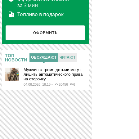
за 3 мин
Топливо в подарок
ОФОРМИТЬ
Ы
ТОП
ОБСУЖДАЮТ
ЧИТАЮТ
НОВОСТИ
Мужчин с тремя детьми могут
лишить автоматического права
на отсрочку
04.08.2026, 18:15
-
20456
6