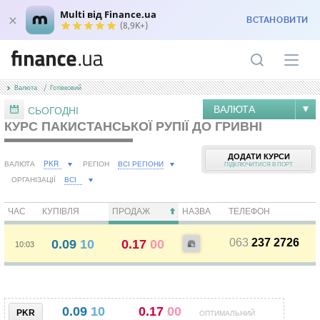
Multi від Finance.ua
ВСТАНОВИТИ
(8,9K+)
Валюта
Готівковий
ВАЛЮТА
СЬОГОДНІ
КУРС ПАКИСТАНСЬКОЇ РУПІЇ ДО ГРИВНІ
ДОДАТИ КУРСИ
PKR
ВСІ РЕГІОНИ
ВАЛЮТА
РЕГІОН
ПІДКЛЮЧИТИСЯ В ПОРТ
ВСІ
ОРГАНІЗАЦІЇ
ЧАС
КУПІВЛЯ
ПРОДАЖ
НАЗВА
ТЕЛЕФОН
063
237 2726
0.09
10
0.17
00
10:03
0.09
10
0.17
00
PKR
ОПТИМАЛЬНИЙ