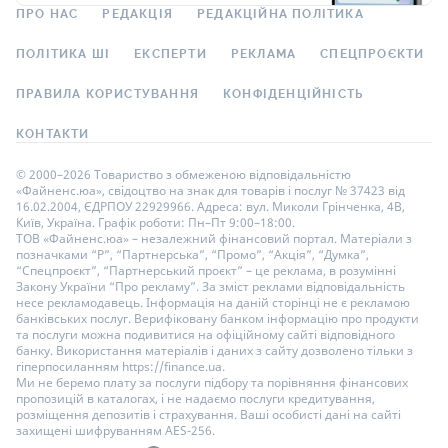
ПРО НАС
РЕДАКЦІЯ
РЕДАКЦІЙНА ПОЛІТИКА
ПОЛІТИКА ШІ
ЕКСПЕРТИ
РЕКЛАМА
СПЕЦПРОЄКТИ
ПРАВИЛА КОРИСТУВАННЯ
КОНФІДЕНЦІЙНІСТЬ
КОНТАКТИ
© 2000–2026 Товариство з обмеженою відповідальністю
«Файненс.юа», свідоцтво на знак для товарів і послуг № 37423 від
16.02.2004, ЄДРПОУ 22929966. Адреса: вул. Миколи Грінченка, 4В,
Київ, Україна. Графік роботи: Пн–Пт 9:00–18:00.
ТОВ «Файненс.юа» – незалежний фінансовий портал. Матеріали з
позначками “Р”, “Партнерська”, “Промо”, “Акція”, “Думка”,
“Спецпроєкт”, “Партнерський проєкт” – це реклама, в розумінні
Закону України “Про рекламу”. За зміст реклами відповідальність
несе рекламодавець. Інформація на даній сторінці не є рекламою
банківських послуг. Верифіковану банком інформацію про продукти
та послуги можна подивитися на офіційному сайті відповідного
банку. Використання матеріалів і даних з сайту дозволено тільки з
гіперпосиланням https://finance.ua.
Ми не беремо плату за послуги підбору та порівняння фінансових
пропозицій в каталогах, і не надаємо послуги кредитування,
розміщення депозитів і страхування. Ваші особисті дані на сайті
захищені шифруванням AES-256.