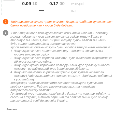
0.09
10
0.17
00
СЕРЕДНІЙ
—
НБУ
!
Таблиця оновлюється протягом дня. Якщо не знайшли курси вашого
банку, повідомте нам - курси буде додано.
i
У таблиці відображені курси валют всіх Банків України. Спочатку
можна побачити курси валют головних офісів, якщо у Банку в
таблиці є відділення, вони зібрані в групу. Курси валют відділень
буде запропоновано після розкриття групи.
Курси валют відділень можуть бути відображені різними кольорами:
Якщо курси валют зеленого кольору - значення збігається з
курсом головного офісу;
Якщо курси валют чорного кольору - курс відділення відрізняється
від курсу головного офісу;
Якщо курс купівлі червоного кольору і / або курс продажу синього
кольору - це найкращий курс даної групи відділень;
Якщо виокремлено жирним шрифтом: курс купівлі червоного
кольору і / або курс продажу синього кольору - дані курси найкращі
в усій таблиці.
Інформація надається банками без обов'язків щодо купівлі або
продажу валюти. Радимо уточнювати курс та наявність
потрібного обсягу валюти.
Готівковий курс пакистанської рупії у банках та пунктах обміну на
сьогодні в Україні, а також середній та оптимальний курс обміну
пакистанської рупії до гривні в Україні.
Реклама