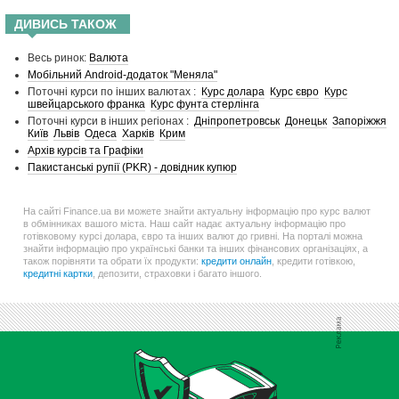
ДИВИСЬ ТАКОЖ
Весь ринок:
Валюта
Мобільний Android-додаток "Меняла"
Поточні курси по інших валютах :
Курс долара
Курс євро
Курс
швейцарського франка
Курс фунта стерлінга
Поточні курси в інших регіонах :
Дніпропетровськ
Донецьк
Запоріжжя
Київ
Львів
Одеса
Харків
Крим
Архів курсів та Графіки
Пакистанські рупії (PKR) - довідник купюр
На сайті Finance.ua ви можете знайти актуальну інформацію про курс валют
в обмінниках вашого міста. Наш сайт надає актуальну інформацію про
готівковому курсі долара, євро та інших валют до гривні. На порталі можна
знайти інформацію про українські банки та інших фінансових організаціях, а
також порівняти та обрати їх продукти:
кредити онлайн
, кредити готівкою,
кредитні картки
, депозити, страховки і багато іншого.