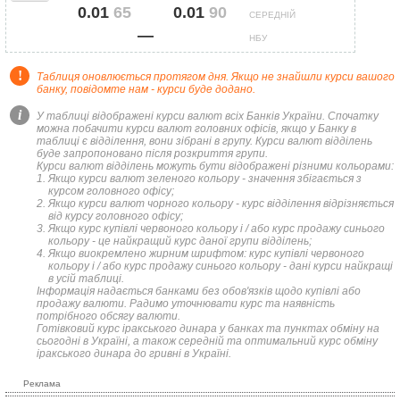
0.01
65
0.01
90
СЕРЕДНІЙ
—
НБУ
!
Таблиця оновлюється протягом дня. Якщо не знайшли курси вашого
банку, повідомте нам - курси буде додано.
i
У таблиці відображені курси валют всіх Банків України. Спочатку
можна побачити курси валют головних офісів, якщо у Банку в
таблиці є відділення, вони зібрані в групу. Курси валют відділень
буде запропоновано після розкриття групи.
Курси валют відділень можуть бути відображені різними кольорами:
Якщо курси валют зеленого кольору - значення збігається з
курсом головного офісу;
Якщо курси валют чорного кольору - курс відділення відрізняється
від курсу головного офісу;
Якщо курс купівлі червоного кольору і / або курс продажу синього
кольору - це найкращий курс даної групи відділень;
Якщо виокремлено жирним шрифтом: курс купівлі червоного
кольору і / або курс продажу синього кольору - дані курси найкращі
в усій таблиці.
Інформація надається банками без обов'язків щодо купівлі або
продажу валюти. Радимо уточнювати курс та наявність
потрібного обсягу валюти.
Готівковий курс іракського динара у банках та пунктах обміну на
сьогодні в Україні, а також середній та оптимальний курс обміну
іракського динара до гривні в Україні.
Реклама