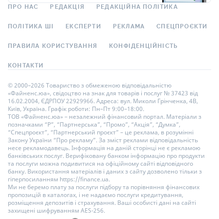
ПРО НАС
РЕДАКЦІЯ
РЕДАКЦІЙНА ПОЛІТИКА
ПОЛІТИКА ШІ
ЕКСПЕРТИ
РЕКЛАМА
СПЕЦПРОЄКТИ
ПРАВИЛА КОРИСТУВАННЯ
КОНФІДЕНЦІЙНІСТЬ
КОНТАКТИ
© 2000–2026 Товариство з обмеженою відповідальністю
«Файненс.юа», свідоцтво на знак для товарів і послуг № 37423 від
16.02.2004, ЄДРПОУ 22929966. Адреса: вул. Миколи Грінченка, 4В,
Київ, Україна. Графік роботи: Пн–Пт 9:00–18:00.
ТОВ «Файненс.юа» – незалежний фінансовий портал. Матеріали з
позначками “Р”, “Партнерська”, “Промо”, “Акція”, “Думка”,
“Спецпроєкт”, “Партнерський проєкт” – це реклама, в розумінні
Закону України “Про рекламу”. За зміст реклами відповідальність
несе рекламодавець. Інформація на даній сторінці не є рекламою
банківських послуг. Верифіковану банком інформацію про продукти
та послуги можна подивитися на офіційному сайті відповідного
банку. Використання матеріалів і даних з сайту дозволено тільки з
гіперпосиланням https://finance.ua.
Ми не беремо плату за послуги підбору та порівняння фінансових
пропозицій в каталогах, і не надаємо послуги кредитування,
розміщення депозитів і страхування. Ваші особисті дані на сайті
захищені шифруванням AES-256.