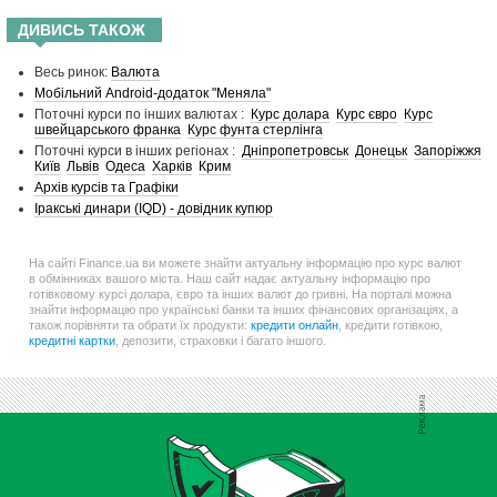
ДИВИСЬ ТАКОЖ
Весь ринок:
Валюта
Мобільний Android-додаток "Меняла"
Поточні курси по інших валютах :
Курс долара
Курс євро
Курс
швейцарського франка
Курс фунта стерлінга
Поточні курси в інших регіонах :
Дніпропетровськ
Донецьк
Запоріжжя
Київ
Львів
Одеса
Харків
Крим
Архів курсів та Графіки
Іракські динари (IQD) - довідник купюр
На сайті Finance.ua ви можете знайти актуальну інформацію про курс валют
в обмінниках вашого міста. Наш сайт надає актуальну інформацію про
готівковому курсі долара, євро та інших валют до гривні. На порталі можна
знайти інформацію про українські банки та інших фінансових організаціях, а
також порівняти та обрати їх продукти:
кредити онлайн
, кредити готівкою,
кредитні картки
, депозити, страховки і багато іншого.