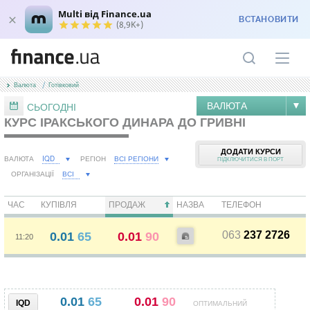
Multi від Finance.ua
ВСТАНОВИТИ
(8,9K+)
Валюта
Готівковий
ВАЛЮТА
СЬОГОДНІ
КУРС ІРАКСЬКОГО ДИНАРА ДО ГРИВНІ
ДОДАТИ КУРСИ
IQD
ВСІ РЕГІОНИ
ВАЛЮТА
РЕГІОН
ПІДКЛЮЧИТИСЯ В ПОРТ
ВСІ
ОРГАНІЗАЦІЇ
ЧАС
КУПІВЛЯ
ПРОДАЖ
НАЗВА
ТЕЛЕФОН
063
237 2726
0.01
65
0.01
90
11:20
0.01
65
0.01
90
IQD
ОПТИМАЛЬНИЙ