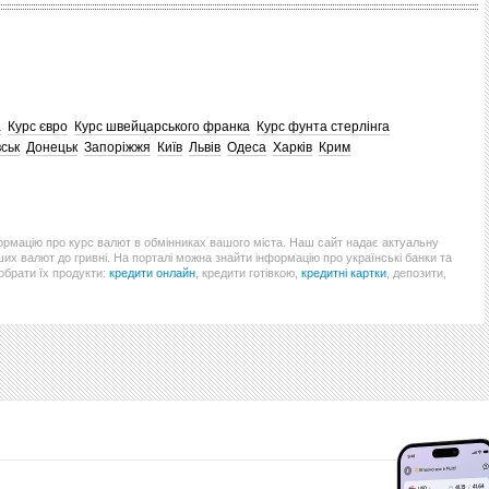
а
Курс євро
Курс швейцарського франка
Курс фунта стерлінга
ськ
Донецьк
Запоріжжя
Київ
Львів
Одеса
Харків
Крим
формацію про курс валют в обмінниках вашого міста. Наш сайт надає актуальну
ших валют до гривні. На порталі можна знайти інформацію про українські банки та
 обрати їх продукти:
кредити онлайн
, кредити готівкою,
кредитні картки
, депозити,