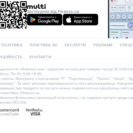
Застосунок від Finance.ua
 ПОЛІТИКА
ПОЛІТИКА ШІ
ЕКСПЕРТИ
РЕКЛАМА
СПЕЦ
НЦІЙНІСТЬ
КОНТАКТИ
альністю «Файненс.юа», свідоцтво на знак для товарів і послуг № 37423 ві
оботи: Пн–Пт 9:00–18:00.
ортал. Матеріали з позначками “Р”, “Партнерська”, “Промо”, “Акція”, “Ду
 рекламу”. За зміст реклами відповідальність несе рекламодавець. Інформац
ормацію про продукти та послуги можна подивитися на офіційному сайті ві
ням https://finance.ua.
рівняння фінансових пропозицій в каталогах, і не надаємо послуги кредиту
ванням AES-256.