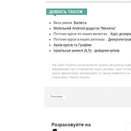
ДИВИСЬ ТАКОЖ
Весь ринок:
Валюта
Мобільний Android-додаток "Меняла"
Поточні курси по інших валютах :
Курс долар
Поточні курси в інших регіонах :
Дніпропетров
Архів курсів та Графіки
Ізраїльські шекелi (ILS) - довідник купюр
На сайті Finance.ua ви можете знайти актуальну ін
інформацію про готівковому курсі долара, євро та ін
інших фінансових організаціях, а також порівняти та
страховки і багато іншого.
Реклама
Розраховуйте на