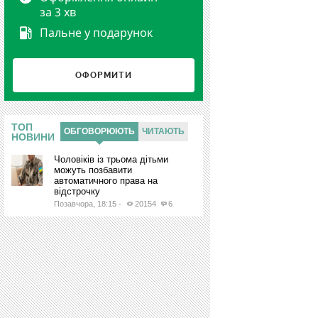
за 3 хв
Пальне у подарунок
ОФОРМИТИ
ТОП
ОБГОВОРЮЮТЬ
ЧИТАЮТЬ
НОВИНИ
Чоловіків із трьома дітьми
можуть позбавити
автоматичного права на
відстрочку
Позавчора, 18:15
-
20154
6