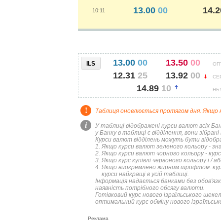
КУРСИ
13.00
00
14.
10:11
13.00
00
13.50
00
ILS
ОП
12.31
25
13.92
00
СЕ
14.89
10
НБ
!
Таблиця оновлюється протягом дня. Якщо н
i
У таблиці відображені курси валют всіх Ба
у Банку в таблиці є відділення, вони зібран
Курси валют відділень можуть бути відобр
Якщо курси валют зеленого кольору - зна
Якщо курси валют чорного кольору - курс 
Якщо курс купівлі червоного кольору і / а
Якщо виокремлено жирним шрифтом: курс к
курси найкращі в усій таблиці.
Інформація надається банками без обов'яз
наявність потрібного обсягу валюти.
Готівковий курс нового ізраїльського шекел
оптимальний курс обміну нового ізраїльсько
Реклама