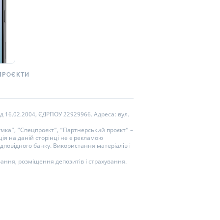
ПРОЄКТИ
д 16.02.2004, ЄДРПОУ 22929966. Адреса: вул.
мка”, “Спецпроєкт”, “Партнерський проєкт” –
ія на даній сторінці не є рекламою
дповідного банку. Використання матеріалів і
вання, розміщення депозитів і страхування.