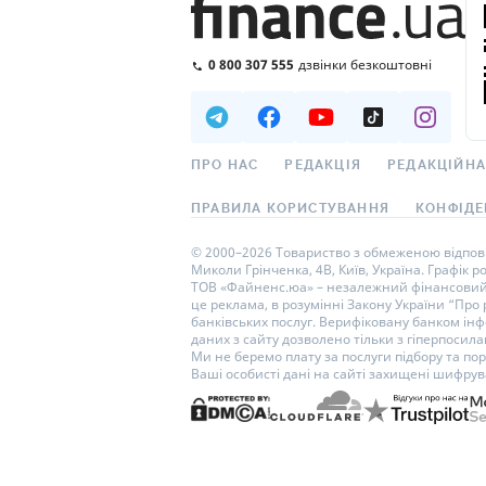
0 800 307 555
дзвінки безкоштовні
ПРО НАС
РЕДАКЦІЯ
РЕДАКЦІЙНА
ПРАВИЛА КОРИСТУВАННЯ
КОНФІДЕ
© 2000–2026 Товариство з обмеженою відповід
Миколи Грінченка, 4В, Київ, Україна. Графік р
ТОВ «Файненс.юа» – незалежний фінансовий п
це реклама, в розумінні Закону України “Про
банківських послуг. Верифіковану банком інф
даних з сайту дозволено тільки з гіперпосилан
Ми не беремо плату за послуги підбору та по
Ваші особисті дані на сайті захищені шифру