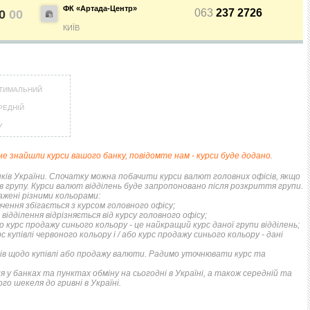
 МЕТАЛІВ
МАНДРІВНИКІВ
НЕЩАСНИХ ВИПАДКІВ
ФК «Артада-Центр»
063
237 2726
20
00
КИЇВ
РЕЙТИНГ ДЕБЕТОВИХ
ПУТІВНИКИ ПО
КАРТОК
СТРАХУВАННЮ
ЩОМІСЯЧНИЙ ОГЛЯД
ВСІ СТРАХОВІ ПОЛІСИ
КЕШБЕКУ
ТИМАЛЬНИЙ
СТРАХОВІ КОМПАНІЇ
РЕДНІЙ
ПУТІВНИКИ ПО
У
БАНКІВСЬКИХ КАРТКАХ
ВІДГУКИ ПРО СТРАХОВІ
КОМПАНІЇ
е знайшли курси вашого банку, повідомте нам - курси буде додано.
ДОСТАВКА І ОПЛАТА
нків України. Спочатку можна побачити курси валют головних офісів, якщо
і в групу. Курси валют відділень буде запропоновано після розкриття групи.
ажені різними кольорами:
КОНТАКТИ
чення збігається з курсом головного офісу;
відділення відрізняється від курсу головного офісу;
бо курс продажу синього кольору - це найкращий курс даної групи відділень;
упівлі червоного кольору і / або курс продажу синього кольору - дані
ків щодо купівлі або продажу валюти. Радимо уточнювати курс та
я у банках та пунктах обміну на сьогодні в Україні, а також середній та
го шекеля до гривні в Україні.