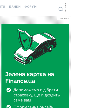
ИТИ
БАНКИ
ФОРУМ
ОЗИТИ
ВСІ БАНКИ
Д
И В USD
ВІДГУКИ ПРО БАНКИ
И В EUR
МІКРОФІНАНСОВІ
ОН
ОРГАНІЗАЦІЇ
О ДЕПОЗИТІВ
ВІДГУКИ ПРО МФО
КЦІЇ
 ТА ВІДПОВІДІ
Зелена картка на
Finance.ua
ТНИЙ КАЛЬКУЛЯТОР
ІВ
Допоможемо підібрати
ИКИ ПО
страховку, що підходить
ЖЕННЯМ
саме вам
Оформлення онлайн