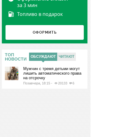
за 3 мин
Топливо в подарок
ОФОРМИТЬ
Ы
ТОП
ОБСУЖДАЮТ
ЧИТАЮТ
НОВОСТИ
Мужчин с тремя детьми могут
лишить автоматического права
на отсрочку
Позавчера, 18:15
-
20133
6