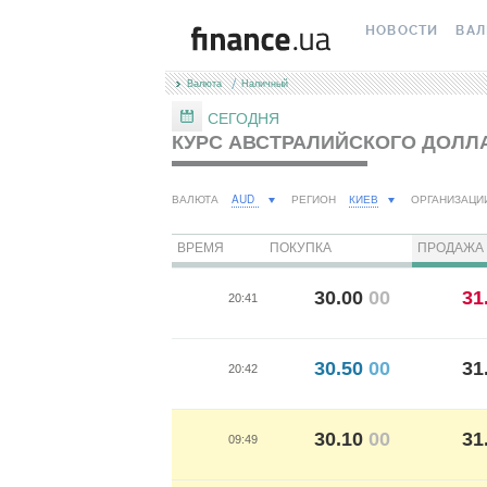
НОВОСТИ
ВА
Валюта
Наличный
ВСЕ НОВОСТИ
КУРС
СЕГОДНЯ
КУРС АВСТРАЛИЙСКОГО ДОЛЛА
ВАЛЮТА
КРИ
ЛИЧНЫЕ ФИНАН
МІН
AUD
КИЕВ
ВАЛЮТА
РЕГИОН
ОРГАНИЗАЦИ
АВТОРСКИЕ КОЛ
МЕЖ
ВРЕМЯ
ПОКУПКА
ПРОДАЖА
НОВОСТИ КОМП
НАЛ
30.00
00
31
20:41
СПЕЦПРОЕКТЫ
КАР
30.50
00
31
ПОЛЕЗНО ЗНАТЬ
КУРС
20:42
ТЕСТЫ
КУРС
30.10
00
31
09:49
РЕДАКЦИЯ
FORE