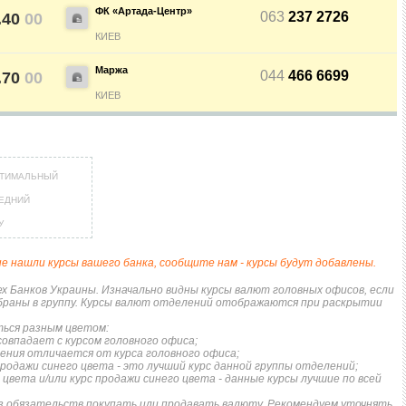
Ы МЕТАЛЛОВ
КРЕДИТАМ
РЕЙТИНГ ДЕБЕТОВЫХ КАРТ
НЕСЧАСТНЫХ СЛУЧАЕВ
ФК «Артада-Центр»
063
237 2726
.40
00
КИЕВ
ЕЖЕМЕСЯЧНЫЙ ОБЗОР
ПУТЕВОДИТЕЛИ ПО
КЕШБЭКА
СТРАХОВАНИЮ
Маржа
044
466 6699
.70
00
КИЕВ
ПУТЕВОДИТЕЛИ ПО
ВСЕ СТРАХОВЫЕ ПОЛИС
БАНКОВСКИМ КАРТАМ
СТРАХОВЫЕ КОМПАНИИ
ОТЗЫВЫ О СТРАХОВЫХ
ТИМАЛЬНЫЙ
КОМПАНИЯХ
ЕДНИЙ
У
ДОСТАВКА И ОПЛАТА
не нашли курсы вашего банка, сообщите нам - курсы будут добавлены.
КОНТАКТЫ
 Банков Украины. Изначально видны курсы валют головных офисов, если
обраны в группу. Курсы валют отделений отображаются при раскрытии
ься разным цветом:
совпадает с курсом головного офиса;
ления отличается от курса головного офиса;
 продажи синего цвета - это лучший курс данной группы отделений;
 цвета и/или курс продажи синего цвета - данные курсы лучшие по всей
 обязательств покупать или продавать валюту. Рекомендуем уточнять