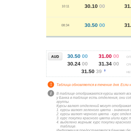
КУРС
30.10
00
31
10:11
30.50
00
31
08:34
30.50
00
31.00
00
AUD
ОП
30.24
00
31.34
00
СР
31.50
39
НБ
!
Таблица обновляется в течение дня. Если 
i
В таблице отображаются курсы валют всех
у Банка в таблице есть отделения, они с
группы.
Курсы валют отделений могут отображат
курсы валют зеленого цвета - значения 
курсы валют черного цвета - курс отде
курс покупки красного цвета и/или курс
выделено жирным: курс покупки красного
таблице.
Информация предоставляется банками без