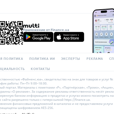
Приложение от Finance.ua
Я ПОЛИТИКА
ПОЛИТИКА ИИ
ЭКСПЕРТЫ
РЕКЛАМА
С
НЦИАЛЬНОСТЬ
КОНТАКТЫ
твенностью «Файненс.юа», свидетельство на знак для товаров и услуг № 3
рафик работы: Пн–Пт 9:00–18:00.
 портал. Материалы с пометками «Р», «Партнёрская», «Промо», «Акция»,
Украины «О рекламе». За содержание рекламы ответственность несёт рек
оверенную банком информацию о продуктах и услугах можно посмотреть 
сайта разрешено только с гиперссылкой https://finance.ua.
равнения финансовых предложений в каталогах и не предоставляем услуг
е защищены шифрованием AES-256.