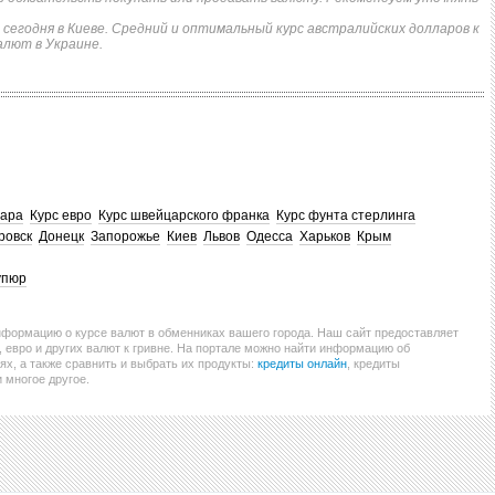
 сегодня в Киеве. Средний и оптимальный курс австралийских долларов к
алют в Украине.
лара
Курс евро
Курс швейцарского франка
Курс фунта стерлинга
ровск
Донецк
Запорожье
Киев
Львов
Одесса
Харьков
Крым
упюр
нформацию о курсе валют в обменниках вашего города. Наш сайт предоставляет
евро и других валют к гривне. На портале можно найти информацию об
ях, а также сравнить и выбрать их продукты:
кредиты онлайн
, кредиты
и многое другое.