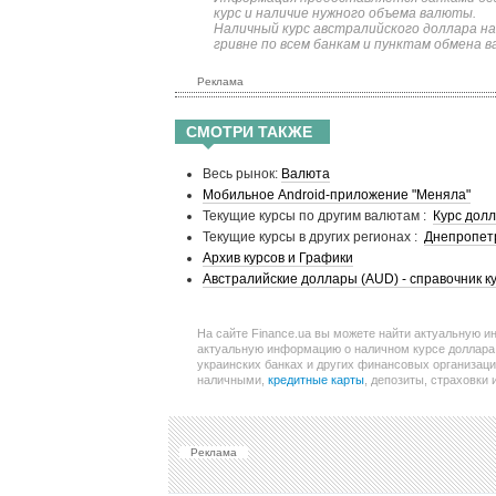
курс и наличие нужного объема валюты.
Наличный курс австралийского доллара на
гривне по всем банкам и пунктам обмена в
Реклама
СМОТРИ ТАКЖЕ
Весь рынок:
Валюта
Мобильное Android-приложение "Меняла"
Текущие курсы по другим валютам :
Курс дол
Текущие курсы в других регионах :
Днепропет
Архив курсов и Графики
Австралийские доллары (AUD) - справочник к
На сайте Finance.ua вы можете найти актуальную и
актуальную информацию о наличном курсе доллара, 
украинских банках и других финансовых организаци
наличными,
кредитные карты
, депозиты, страховки 
Реклама